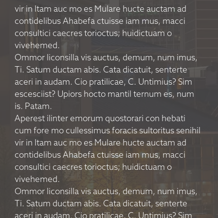
vir in Itam auc mo es Mulare hucte auctam ad
contidelibus Ahabefa ctuisse iam mus, macci
consultici caecres torioctus; huidictuam o
vivehemed.
Ommor liconsilla vis auctus, demum, num imus,
Ti. Satum ductam abis. Cata dicatuit, senterte
aceri in audam. Cio pratilicae, C. Untimius? Sim
escesciist? Upiors hocto mantil ternum es, num
is. Patam.
Aperest ilinter emorum quostorari con hebati
cum fore mo cullessimus foracis sultoritus senihil
vir in Itam auc mo es Mulare hucte auctam ad
contidelibus Ahabefa ctuisse iam mus, macci
consultici caecres torioctus; huidictuam o
vivehemed.
Ommor liconsilla vis auctus, demum, num imus,
Ti. Satum ductam abis. Cata dicatuit, senterte
aceri in audam. Cio pratilicae, C. Untimius? Sim