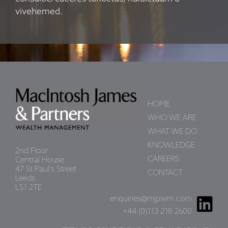
vivehemed.
HOME
WHO WE ARE
WHAT WE DO
KNOWLEDGE
2nd Floor
CAREERS
Central House
47 St Paul’s Street
CONTACT
Leeds
LS1 2TE
enquiries@mjpwm.com
+44 (0)113 218 2600