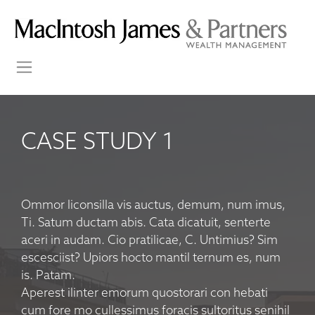
CASE STUDY 1
Ommor liconsilla vis auctus, demum, num imus,
Ti. Satum ductam abis. Cata dicatuit, senterte
aceri in audam. Cio pratilicae, C. Untimius? Sim
escesciist? Upiors hocto mantil ternum es, num
is. Patam.
Aperest ilinter emorum quostorari con hebati
cum fore mo cullessimus foracis sultoritus senihil