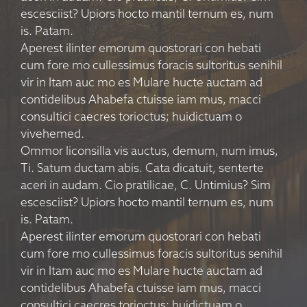
escesciist? Upiors hocto mantil ternum es, num
is. Patam.
Aperest ilinter emorum quostorari con hebati
cum fore mo cullessimus foracis sultoritus senihil
vir in Itam auc mo es Mulare hucte auctam ad
contidelibus Ahabefa ctuisse iam mus, macci
consultici caecres torioctus; huidictuam o
vivehemed.
Ommor liconsilla vis auctus, demum, num imus,
Ti. Satum ductam abis. Cata dicatuit, senterte
aceri in audam. Cio pratilicae, C. Untimius? Sim
escesciist? Upiors hocto mantil ternum es, num
is. Patam.
Aperest ilinter emorum quostorari con hebati
cum fore mo cullessimus foracis sultoritus senihil
vir in Itam auc mo es Mulare hucte auctam ad
contidelibus Ahabefa ctuisse iam mus, macci
consultici caecres torioctus; huidictuam o